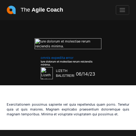
The
Agile Coach
omnis expedita error
Iure dolorum et molestiae rerum reiciendis
minima.
LIZETH
06/14/23
BALISTRERI
Exercitationem possimus sapiente vel quia repellendus quam porro. Tenetur
quia ut quis maiores. Magnam explicabo praesentium doloremque quis
magnam temporibus. Minima et voluptate voluptatem qui possimus et.